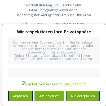
Geschäftsführung: Frau Franka Nehls
E-Mail: info@pflegekombinat.de
Handelsregister: Amtsgericht Stralsund HRB 8650
Tel: 038225 511007 Fax: 038225 511005
Wir respektieren Ihre Privatsphäre
Wir verwenden Cookies, um Ihr Surferlebnis 
zu verbessern, personalisierte Werbung oder 
Inhalte bereitzustellen und unseren 
Datenverkehr zu analysieren. 
Indem Sie auf „Alle akzeptieren“ klicken, 
stimmen Sie der Verwendung von Cookies zu.
© 2026 Pflegekombinat Kranken und Intensivpflege
GmbH. Erstellt mit WordPress und dem
Highlight Theme
Anpassen
Alle ablehnen
Alle akzeptieren