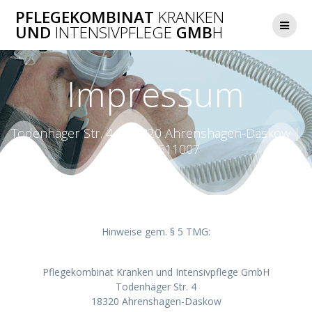
Zum
PFLEGEKOMBINAT
KRANKEN
Inhalt
UND
INTENSIVPFLEGE
GMB
H
springen
Impressum
Todenhäger Str. 4 | 18320 Ahrenshagen-Daskow |
038225-511007
Hinweise gem. § 5 TMG:
Pflegekombinat Kranken und Intensivpflege GmbH
Todenhäger Str. 4
18320 Ahrenshagen-Daskow